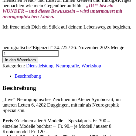
Menschen Freud- und Lustvoll Linien kreieren und EinzigARTiges
beobachten wie mein Gegenüber aufblüht.
„DU“ bist ein
WUNDER – und dieses Bewusstsein – wird untermauert mit
neurographischen Linien.
Ich freue mich Dich ein Stück auf deinem Lebensweg zu begleiten.
neurografische"Eigenzeit" 24. /25./ 26. November 2023 Menge
In den Warenkorb
Kategorien:
Dienstleistung
,
Neurografie
,
Workshop
Beschreibung
Beschreibung
„Live“ Neurographisches Zeichnen im Atelier Symbiosart, im
unteren Letten 6, 4202 Duggingen, mit mir als Neurographik
Spezialistin.
Preis
:Zeichnen aller 5 Modelle = Spezialpreis Fr. 390.–
einzelne Modelle buchbar – Fr. 90.– je Modell / ausser 8
Knotenmodell Fr. 120.–