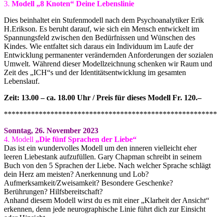
3.
Modell „8 Knoten“ Deine Lebenslinie
Dies beinhaltet ein Stufenmodell nach dem Psychoanalytiker Erik
H.Erikson. Es beruht darauf, wie sich ein Mensch entwickelt im
Spannungsfeld zwischen den Bedürfnissen und Wünschen des
Kindes. Wie entfaltet sich daraus ein Individuum im Laufe der
Entwicklung permanenter verändernden Anforderungen der sozialen
Umwelt. Während dieser Modellzeichnung schenken wir Raum und
Zeit des „ICH“s und der Identitätsentwicklung im gesamten
Lebenslauf.
Zeit: 13.00 – ca. 18.00 Uhr / Preis für dieses Modell Fr. 120.–
*******************************************************
Sonntag, 26. November 2023
4. Modell
„Die fünf Sprachen der Liebe“
Das ist ein wundervolles Modell um den inneren vielleicht eher
leeren Liebestank aufzufüllen. Gary Chapman schreibt in seinem
Buch von den 5 Sprachen der Liebe. Nach welcher Sprache schlägt
dein Herz am meisten? Anerkennung und Lob?
Aufmerksamkeit/Zweisamkeit? Besondere Geschenke?
Berührungen? Hilfsbereitschaft?
Anhand diesem Modell wirst du es mit einer „Klarheit der Ansicht“
erkennen, denn jede neurographische Linie führt dich zur Einsicht