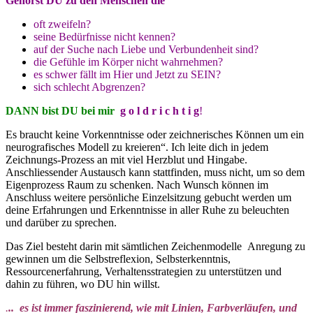
Gehörst DU zu den Menschen die
oft zweifeln?
seine Bedürfnisse nicht kennen?
auf der Suche nach Liebe und Verbundenheit sind?
die Gefühle im Körper nicht wahrnehmen?
es schwer fällt im Hier und Jetzt zu SEIN?
sich schlecht Abgrenzen?
DANN bist DU bei mir
g o l d r i c h t i g
!
Es braucht keine Vorkenntnisse oder zeichnerisches Können um ein
neurografisches Modell zu kreieren“. Ich leite dich in jedem
Zeichnungs-Prozess an mit viel Herzblut und Hingabe.
Anschliessender Austausch kann stattfinden, muss nicht, um so dem
Eigenprozess Raum zu schenken. Nach Wunsch können im
Anschluss weitere persönliche Einzelsitzung gebucht werden um
deine Erfahrungen und Erkenntnisse in aller Ruhe zu beleuchten
und darüber zu sprechen.
Das Ziel besteht darin mit sämtlichen Zeichenmodelle Anregung zu
gewinnen um die Selbstreflexion, Selbsterkenntnis,
Ressourcenerfahrung, Verhaltensstrategien zu unterstützen und
dahin zu führen, wo DU hin willst.
.
.. es ist immer faszinierend, wie mit Linien, Farbverläufen, und