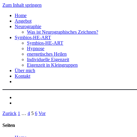
Zum Inhalt springen
Home
Angebot
Neurographie
Was ist Neurographisches Zeichnen?
Symbios-HE-ART
Symbios-HE-ART
Hypnose
energetisches Heilen
Individuelle Eigenzeit
Eigenzeit in Kleingruppen
Über mich
Kontakt
Zurück
1
…
4
5
6
Vor
Seiten